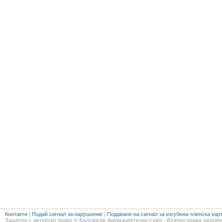
Контакти
|
Подай сигнал за нарушение
|
Подаване на сигнал за изгубена членска кар
Защитен с авторско право © Български фармацевтичен съюз - Всички права запазен