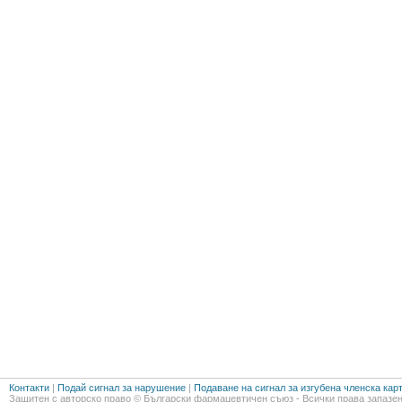
Контакти
|
Подай сигнал за нарушение
|
Подаване на сигнал за изгубена членска кар
Защитен с авторско право © Български фармацевтичен съюз - Всички права запазен