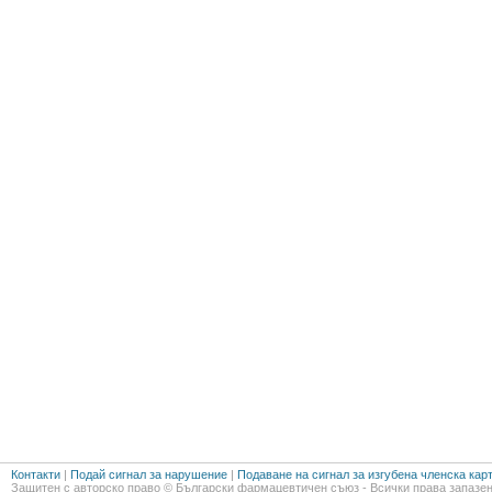
Контакти
|
Подай сигнал за нарушение
|
Подаване на сигнал за изгубена членска кар
Защитен с авторско право © Български фармацевтичен съюз - Всички права запазен