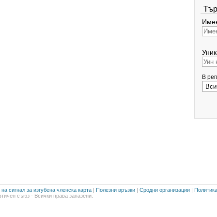
Тър
Имен
Уник
В ре
на сигнал за изгубена членска карта
|
Полезни връзки
|
Сродни организации
|
Политика
тичен съюз - Всички права запазени.