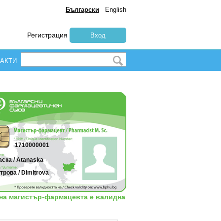
Български
English
Регистрация
Вход
АКТИ
1710000001
ска / Atanaska
рова / Dimitrova
 на магистър-фармацевта е валидна