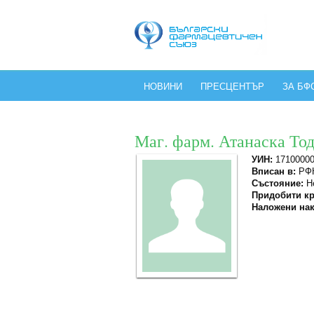
НОВИНИ
ПРЕСЦЕНТЪР
ЗА БФ
Маг. фарм. Атанаска То
УИН:
1710000
Вписан в:
РФК
Състояние:
Не
Придобити кр
Наложени нак