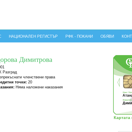
С
НАЦИОНАЛЕН РЕГИСТЪР
РФК - ПОКАНИ
ОБЯВИ
КОНТ
дорова Димитрова
001
 Разград
прекъснати членствени права
едитни точки:
20
азания:
Няма наложени наказания
Атана
Димит
Картата