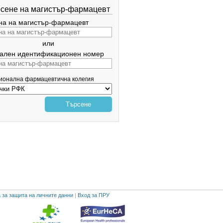
сене на магистър-фармацевт
а на магистър-фармацевт
или
ален идентификационен номер
гионална фармацевтична колегия
Търсене
 за защита на личните данни
|
Вход за ПРУ