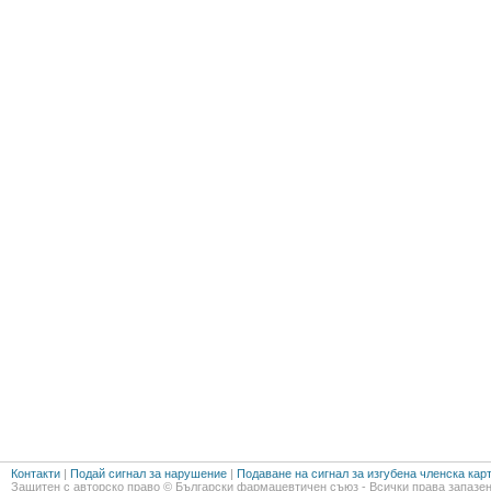
Контакти
|
Подай сигнал за нарушение
|
Подаване на сигнал за изгубена членска кар
Защитен с авторско право © Български фармацевтичен съюз - Всички права запазен