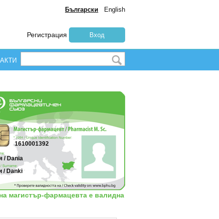
Български
English
Регистрация
Вход
АКТИ
1610001392
 / Dania
 / Danki
 на магистър-фармацевта е валидна