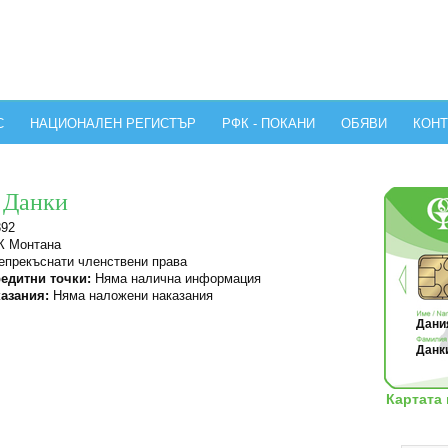
С
НАЦИОНАЛЕН РЕГИСТЪР
РФК - ПОКАНИ
ОБЯВИ
КОНТ
 Данки
392
 Монтана
прекъснати членствени права
едитни точки:
Няма налична информация
азания:
Няма наложени наказания
Дания
Данки
Картата