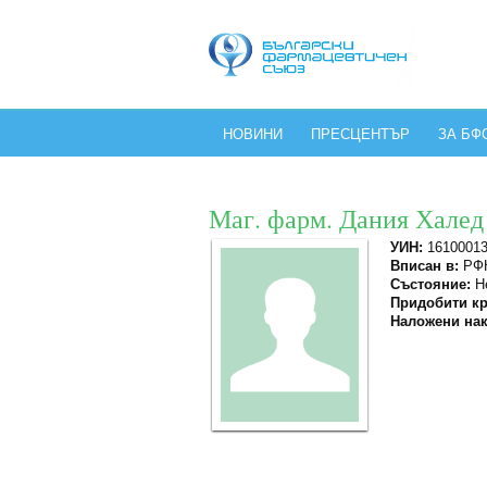
НОВИНИ
ПРЕСЦЕНТЪР
ЗА БФ
Маг. фарм. Дания Халед
УИН:
1610001
Вписан в:
РФК
Състояние:
Не
Придобити кр
Наложени нак