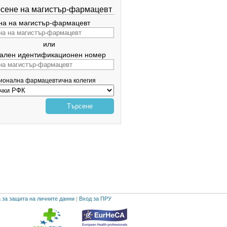
сене на магистър-фармацевт
а на магистър-фармацевт
или
ален идентификационен номер
гионална фармацевтична колегия
Търсене
 за защита на личните данни
|
Вход за ПРУ