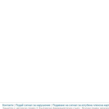
Контакти
|
Подай сигнал за нарушение
|
Подаване на сигнал за изгубена членска кар
Защитен с авторско право © Български фармацевтичен съюз - Всички права запазен