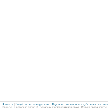
Контакти
|
Подай сигнал за нарушение
|
Подаване на сигнал за изгубена членска кар
Защитен с авторско право © Български фармацевтичен съюз - Всички права запазен