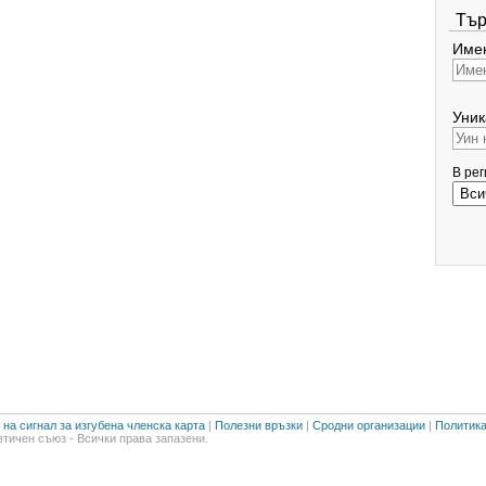
Тър
Имен
Уник
В ре
на сигнал за изгубена членска карта
|
Полезни връзки
|
Сродни организации
|
Политика
тичен съюз - Всички права запазени.