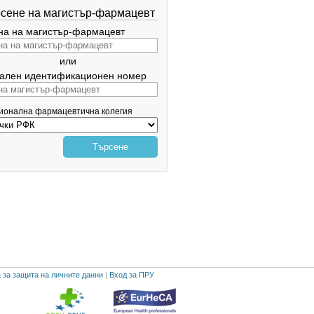
сене на магистър-фармацевт
а на магистър-фармацевт
или
ален идентификационен номер
гионална фармацевтична колегия
Търсене
 за защита на личните данни
|
Вход за ПРУ