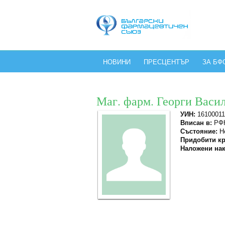
НОВИНИ
ПРЕСЦЕНТЪР
ЗА БФ
Маг. фарм. Георги Васи
УИН:
16100011
Вписан в:
РФК
Състояние:
Не
Придобити кр
Наложени нак