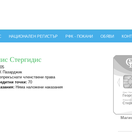
С
НАЦИОНАЛЕН РЕГИСТЪР
РФК - ПОКАНИ
ОБЯВИ
КОНТ
лис Стергидис
05
 Пазарджик
прекъснати членствени права
едитни точки:
70
азания:
Няма наложени наказания
Георг
Стерг
Маги