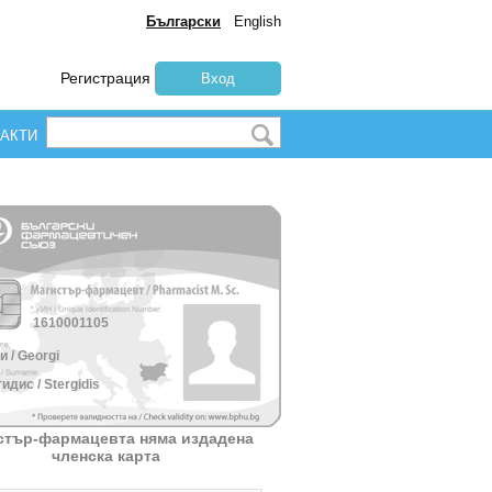
Български
English
Регистрация
Вход
АКТИ
1610001105
и / Georgi
идис / Stergidis
стър-фармацевта няма издадена
членска карта