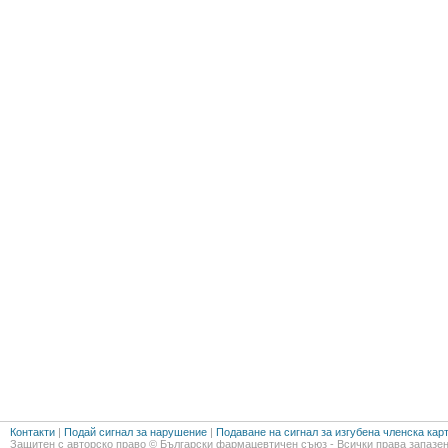
Контакти
|
Подай сигнал за нарушение
|
Подаване на сигнал за изгубена членска кар
Защитен с авторско право © Български фармацевтичен съюз - Всички права запазен