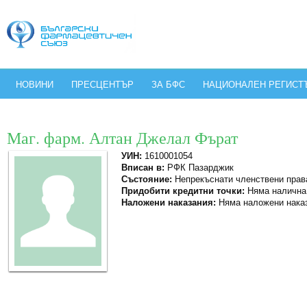
НОВИНИ
ПРЕСЦЕНТЪР
ЗА БФС
НАЦИОНАЛЕН РЕГИСТ
Маг. фарм. Алтан Джелал Фърат
УИН:
1610001054
Вписан в:
РФК Пазарджик
Състояние:
Непрекъснати членствени прав
Придобити кредитни точки:
Няма налична
Наложени наказания:
Няма наложени нака