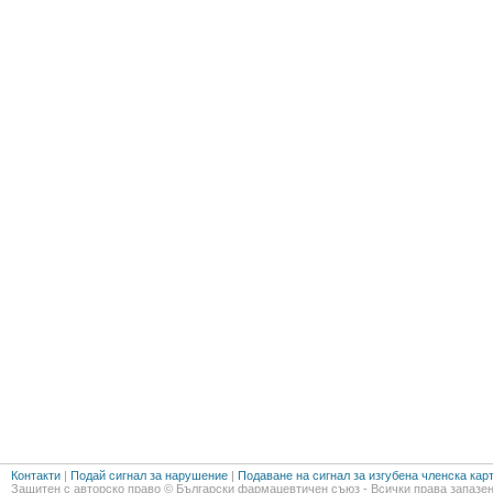
Контакти
|
Подай сигнал за нарушение
|
Подаване на сигнал за изгубена членска кар
Защитен с авторско право © Български фармацевтичен съюз - Всички права запазен