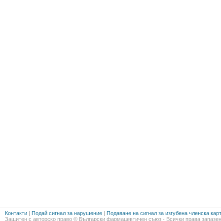
Контакти
|
Подай сигнал за нарушение
|
Подаване на сигнал за изгубена членска кар
Защитен с авторско право © Български фармацевтичен съюз - Всички права запазен