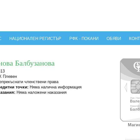
С
НАЦИОНАЛЕН РЕГИСТЪР
РФК - ПОКАНИ
ОБЯВИ
КОНТ
нова Балбузанова
313
 Плевен
прекъснати членствени права
едитни точки:
Няма налична информация
азания:
Няма наложени наказания
Валер
Балб
Маги