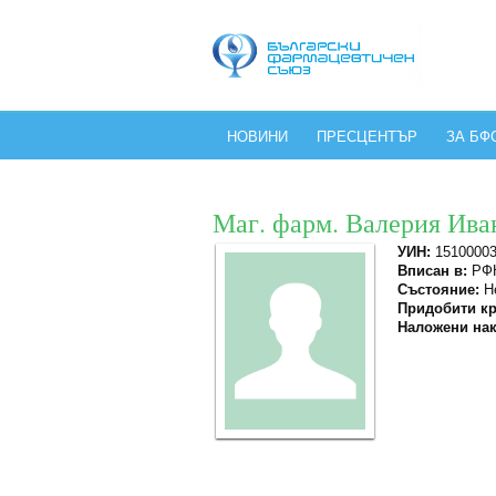
НОВИНИ
ПРЕСЦЕНТЪР
ЗА БФ
Маг. фарм. Валерия Ива
УИН:
1510000
Вписан в:
РФК
Състояние:
Не
Придобити кр
Наложени нак