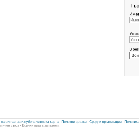
Тър
Имен
Уник
В ре
на сигнал за изгубена членска карта
|
Полезни връзки
|
Сродни организации
|
Политика
тичен съюз - Всички права запазени.