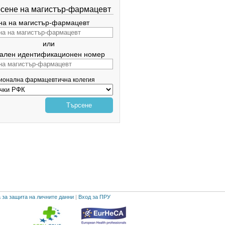
сене на магистър-фармацевт
а на магистър-фармацевт
или
ален идентификационен номер
гионална фармацевтична колегия
Търсене
 за защита на личните данни
|
Вход за ПРУ