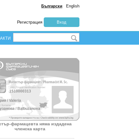
Български
English
Регистрация
Вход
АКТИ
1510000313
ия / Valeria
узанова / Balbuzanova
стър-фармацевта няма издадена
членска карта