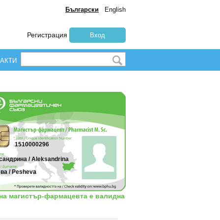
Български
English
Регистрация
Вход
АКТИ
1510000296
андрина / Aleksandrina
ва / Pesheva
 на магистър-фармацевта е валидна