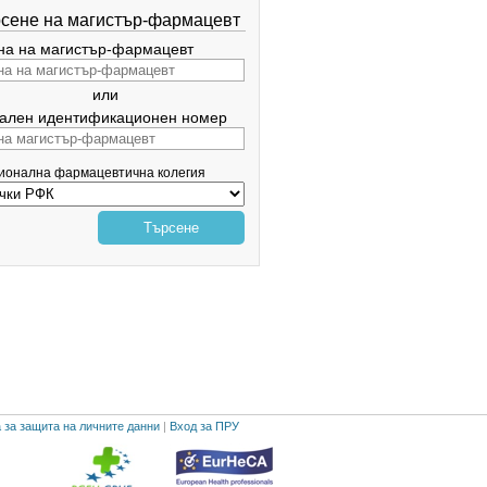
сене на магистър-фармацевт
а на магистър-фармацевт
или
ален идентификационен номер
гионална фармацевтична колегия
Търсене
 за защита на личните данни
|
Вход за ПРУ