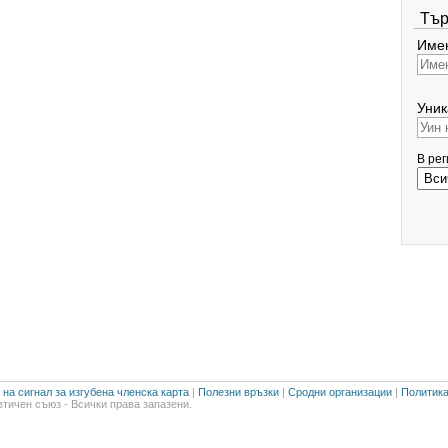
Тър
Имен
Уник
В ре
на сигнал за изгубена членска карта
|
Полезни връзки
|
Сродни организации
|
Политика
тичен съюз - Всички права запазени.