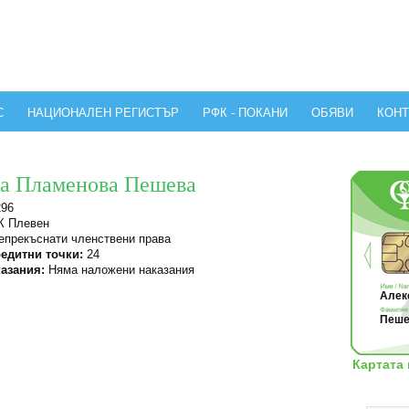
С
НАЦИОНАЛЕН РЕГИСТЪР
РФК - ПОКАНИ
ОБЯВИ
КОНТ
на Пламенова Пешева
296
 Плевен
прекъснати членствени права
едитни точки:
24
азания:
Няма наложени наказания
Алекс
Пеше
Картата