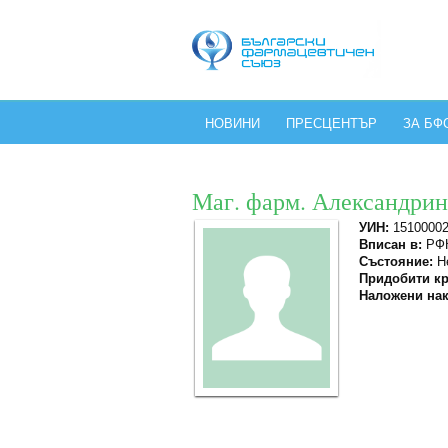
НОВИНИ
ПРЕСЦЕНТЪР
ЗА БФ
Маг. фарм. Александри
УИН:
1510000
Вписан в:
РФК
Състояние:
Не
Придобити кр
Наложени нак