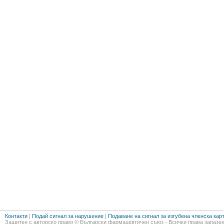
Контакти
|
Подай сигнал за нарушение
|
Подаване на сигнал за изгубена членска кар
Защитен с авторско право © Български фармацевтичен съюз - Всички права запазен