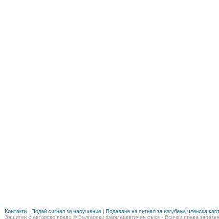
Контакти
|
Подай сигнал за нарушение
|
Подаване на сигнал за изгубена членска кар
Защитен с авторско право © Български фармацевтичен съюз - Всички права запазен