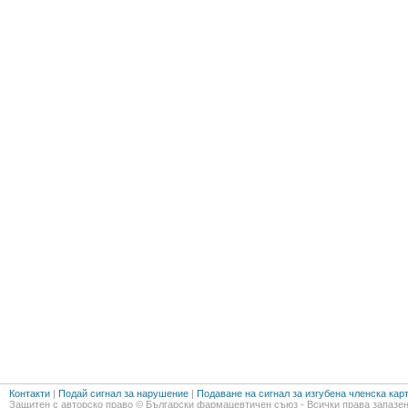
Контакти
|
Подай сигнал за нарушение
|
Подаване на сигнал за изгубена членска кар
Защитен с авторско право © Български фармацевтичен съюз - Всички права запазен