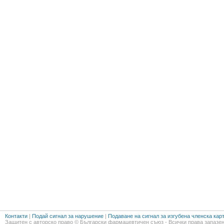
Контакти
|
Подай сигнал за нарушение
|
Подаване на сигнал за изгубена членска кар
Защитен с авторско право © Български фармацевтичен съюз - Всички права запазен