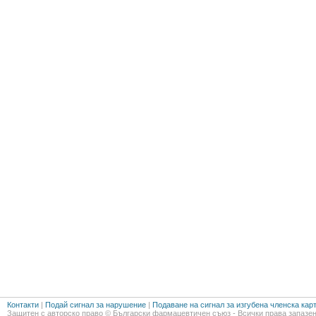
Контакти
|
Подай сигнал за нарушение
|
Подаване на сигнал за изгубена членска кар
Защитен с авторско право © Български фармацевтичен съюз - Всички права запазен