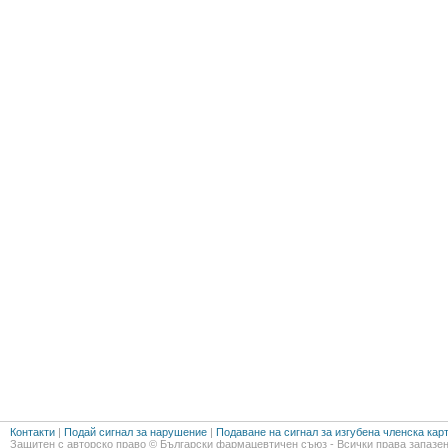
Контакти
|
Подай сигнал за нарушение
|
Подаване на сигнал за изгубена членска кар
Защитен с авторско право © Български фармацевтичен съюз - Всички права запазен