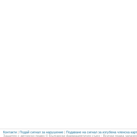
Контакти
|
Подай сигнал за нарушение
|
Подаване на сигнал за изгубена членска кар
Защитен с авторско право © Български фармацевтичен съюз - Всички права запазен