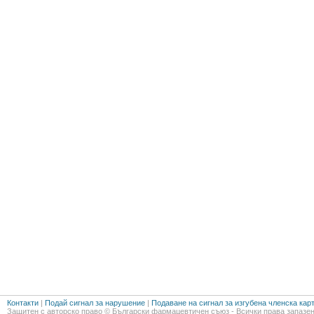
Контакти
|
Подай сигнал за нарушение
|
Подаване на сигнал за изгубена членска кар
Защитен с авторско право © Български фармацевтичен съюз - Всички права запазен