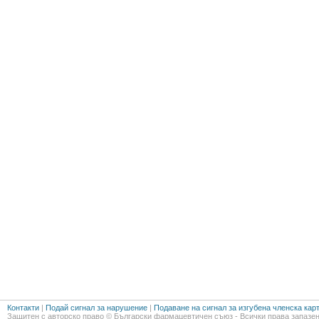
Контакти
|
Подай сигнал за нарушение
|
Подаване на сигнал за изгубена членска кар
Защитен с авторско право © Български фармацевтичен съюз - Всички права запазен