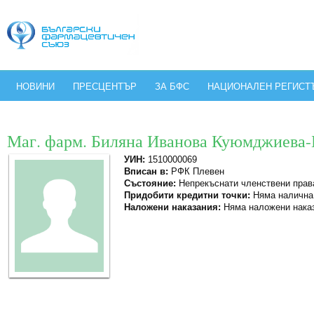
НОВИНИ
ПРЕСЦЕНТЪР
ЗА БФС
НАЦИОНАЛЕН РЕГИСТ
Маг. фарм. Биляна Иванова Куюмджиева-
УИН:
1510000069
Вписан в:
РФК Плевен
Състояние:
Непрекъснати членствени прав
Придобити кредитни точки:
Няма налична
Наложени наказания:
Няма наложени нака