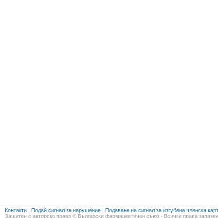
Контакти
|
Подай сигнал за нарушение
|
Подаване на сигнал за изгубена членска кар
Защитен с авторско право © Български фармацевтичен съюз - Всички права запазен