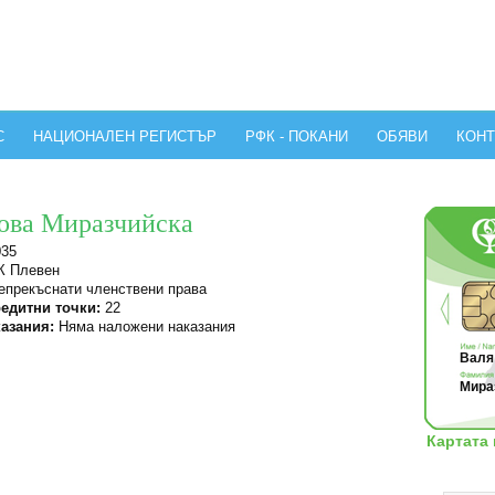
С
НАЦИОНАЛЕН РЕГИСТЪР
РФК - ПОКАНИ
ОБЯВИ
КОНТ
нова Миразчийска
035
 Плевен
прекъснати членствени права
едитни точки:
22
азания:
Няма наложени наказания
Валя 
Мираз
Картата