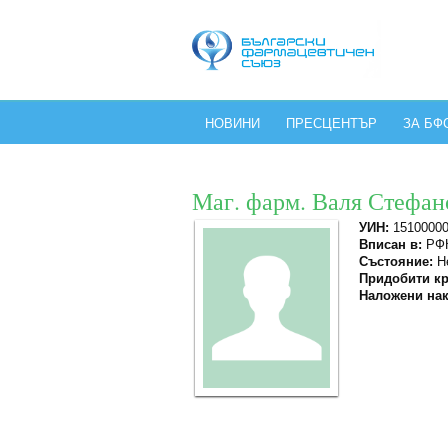
НОВИНИ
ПРЕСЦЕНТЪР
ЗА БФ
Маг. фарм. Валя Стефа
УИН:
1510000
Вписан в:
РФК
Състояние:
Не
Придобити кр
Наложени нак