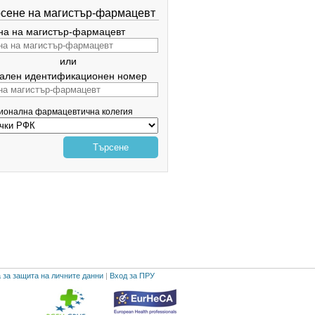
сене на магистър-фармацевт
а на магистър-фармацевт
или
ален идентификационен номер
гионална фармацевтична колегия
Търсене
 за защита на личните данни
|
Вход за ПРУ