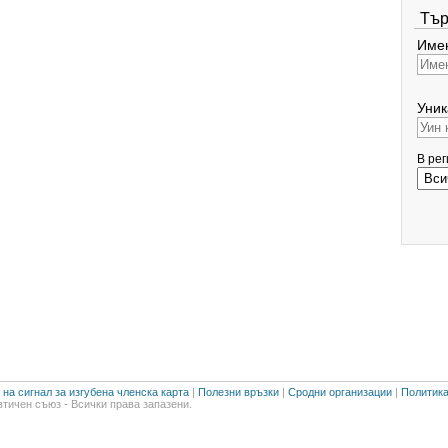
Тър
Имен
Уник
В ре
на сигнал за изгубена членска карта
|
Полезни връзки
|
Сродни организации
|
Политика
тичен съюз - Всички права запазени.