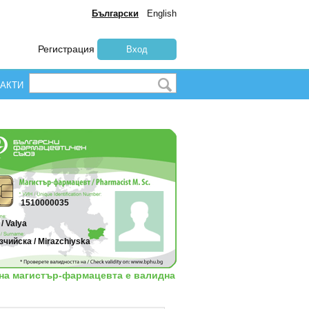
Български
English
Регистрация
Вход
АКТИ
1510000035
/ Valya
чийска / Mirazchiyska
 на магистър-фармацевта е валидна