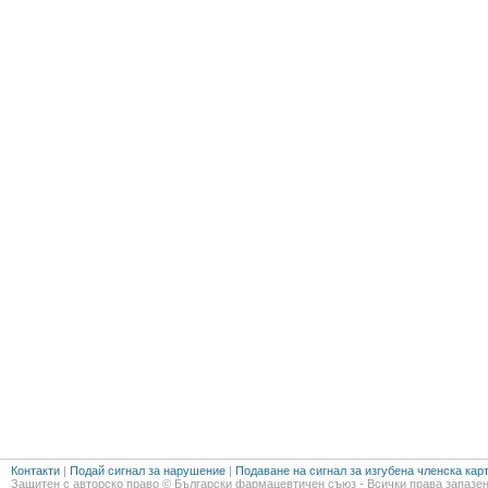
Контакти
|
Подай сигнал за нарушение
|
Подаване на сигнал за изгубена членска кар
Защитен с авторско право © Български фармацевтичен съюз - Всички права запазен