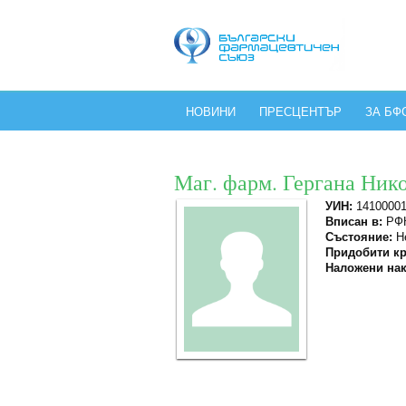
НОВИНИ
ПРЕСЦЕНТЪР
ЗА БФ
Маг. фарм. Гергана Ник
УИН:
1410000
Вписан в:
РФК
Състояние:
Не
Придобити кр
Наложени нак