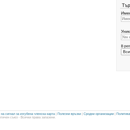
Тър
Имен
Уник
В ре
на сигнал за изгубена членска карта
|
Полезни връзки
|
Сродни организации
|
Политика
тичен съюз - Всички права запазени.