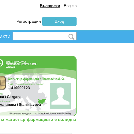
Български
English
Регистрация
Вход
АКТИ
1410000123
на / Gergana
славова / Stanislavova
 на магистър-фармацевта е валидна