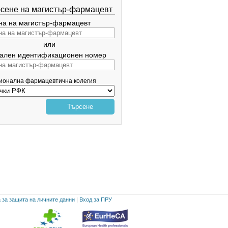
сене на магистър-фармацевт
а на магистър-фармацевт
или
ален идентификационен номер
гионална фармацевтична колегия
Търсене
 за защита на личните данни
|
Вход за ПРУ