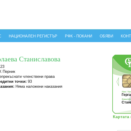
С
НАЦИОНАЛЕН РЕГИСТЪР
РФК - ПОКАНИ
ОБЯВИ
КОНТ
олаева Станиславова
123
 Перник
прекъснати членствени права
едитни точки:
93
азания:
Няма наложени наказания
Герга
Стани
Картата