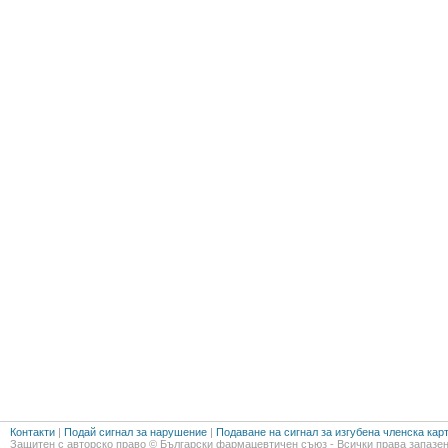
Контакти
|
Подай сигнал за нарушение
|
Подаване на сигнал за изгубена членска кар
Защитен с авторско право © Български фармацевтичен съюз - Всички права запазен