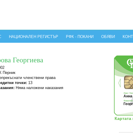
С
НАЦИОНАЛЕН РЕГИСТЪР
РФК - ПОКАНИ
ОБЯВИ
КОНТ
ова Георгиева
002
 Перник
прекъснати членствени права
едитни точки:
13
азания:
Няма наложени наказания
Анна 
Георг
Картата