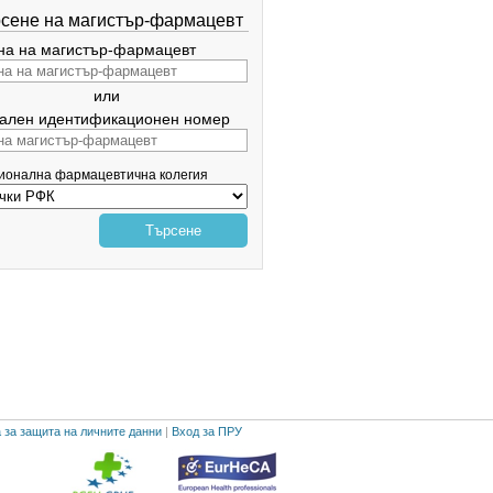
сене на магистър-фармацевт
а на магистър-фармацевт
или
ален идентификационен номер
гионална фармацевтична колегия
Търсене
 за защита на личните данни
|
Вход за ПРУ