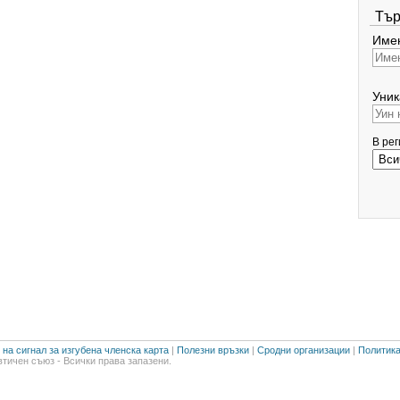
Тър
Имен
Уник
В ре
на сигнал за изгубена членска карта
|
Полезни връзки
|
Сродни организации
|
Политика
тичен съюз - Всички права запазени.