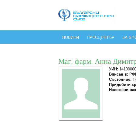
НОВИНИ
ПРЕСЦЕНТЪР
ЗА БФ
Маг. фарм. Анна Димитр
УИН:
1410000
Вписан в:
РФК
Състояние:
Не
Придобити кр
Наложени нак