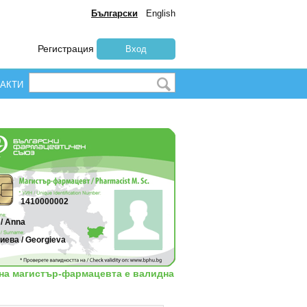
Български
English
Регистрация
Вход
АКТИ
1410000002
/ Anna
иева / Georgieva
 на магистър-фармацевта е валидна