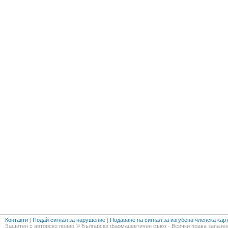
Контакти
|
Подай сигнал за нарушение
|
Подаване на сигнал за изгубена членска кар
Защитен с авторско право © Български фармацевтичен съюз - Всички права запазен