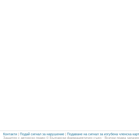
Контакти
|
Подай сигнал за нарушение
|
Подаване на сигнал за изгубена членска кар
Защитен с авторско право © Български фармацевтичен съюз - Всички права запазен