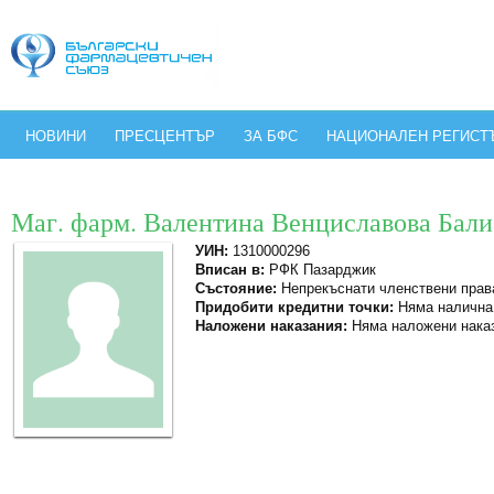
НОВИНИ
ПРЕСЦЕНТЪР
ЗА БФС
НАЦИОНАЛЕН РЕГИСТ
Маг. фарм. Валентина Венциславова Бал
УИН:
1310000296
Вписан в:
РФК Пазарджик
Състояние:
Непрекъснати членствени прав
Придобити кредитни точки:
Няма налична
Наложени наказания:
Няма наложени нака