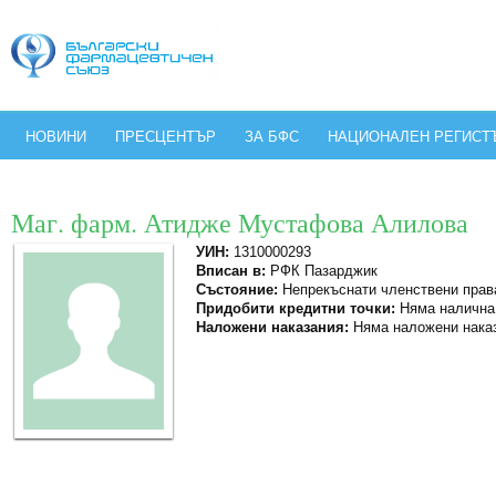
НОВИНИ
ПРЕСЦЕНТЪР
ЗА БФС
НАЦИОНАЛЕН РЕГИСТ
Маг. фарм. Атидже Мустафова Алилова
УИН:
1310000293
Вписан в:
РФК Пазарджик
Състояние:
Непрекъснати членствени прав
Придобити кредитни точки:
Няма налична
Наложени наказания:
Няма наложени нака