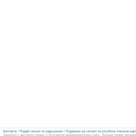
Контакти
|
Подай сигнал за нарушение
|
Подаване на сигнал за изгубена членска кар
Защитен с авторско право © Български фармацевтичен съюз - Всички права запазен