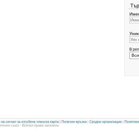
Тър
Имен
Уник
В ре
на сигнал за изгубена членска карта
|
Полезни връзки
|
Сродни организации
|
Политика
тичен съюз - Всички права запазени.