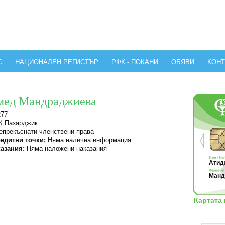
С
НАЦИОНАЛЕН РЕГИСТЪР
РФК - ПОКАНИ
ОБЯВИ
КОНТ
мед Мандраджиева
277
 Пазарджик
прекъснати членствени права
едитни точки:
Няма налична информация
азания:
Няма наложени наказания
Атидж
Манд
Картата