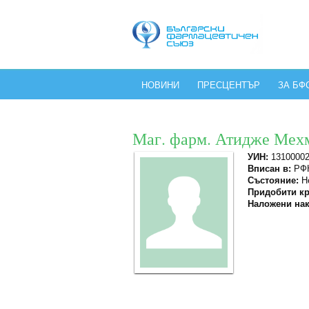
НОВИНИ
ПРЕСЦЕНТЪР
ЗА БФ
Маг. фарм. Атидже Мех
УИН:
1310000
Вписан в:
РФК
Състояние:
Не
Придобити кр
Наложени нак