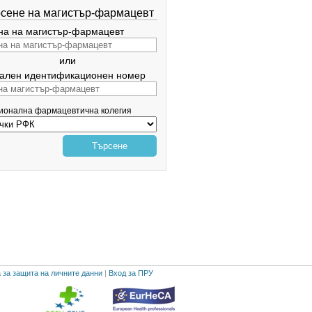
сене на магистър-фармацевт
а на магистър-фармацевт
или
ален идентификационен номер
гионална фармацевтична колегия
Търсене
 за защита на личните данни
|
Вход за ПРУ