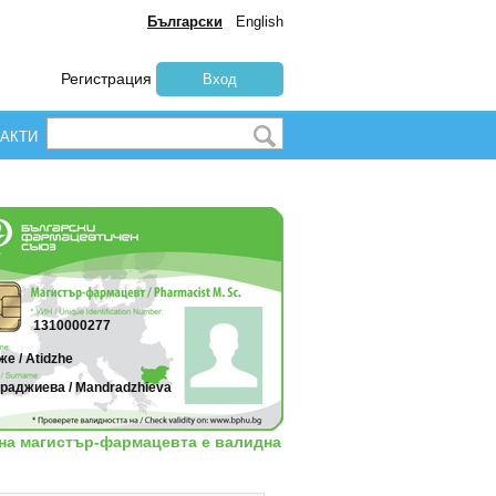
Български
English
Регистрация
Вход
АКТИ
1310000277
е / Atidzhe
раджиева / Mandradzhieva
 на магистър-фармацевта е валидна