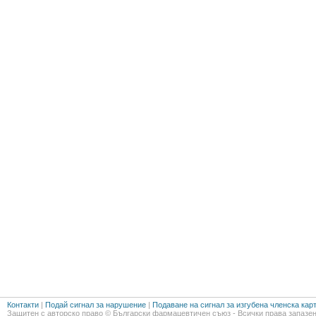
Контакти
|
Подай сигнал за нарушение
|
Подаване на сигнал за изгубена членска кар
Защитен с авторско право © Български фармацевтичен съюз - Всички права запазен