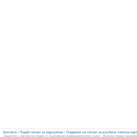
Контакти
|
Подай сигнал за нарушение
|
Подаване на сигнал за изгубена членска кар
Защитен с авторско право © Български фармацевтичен съюз - Всички права запазен