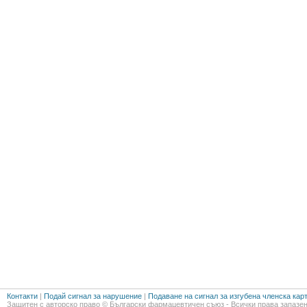
Контакти
|
Подай сигнал за нарушение
|
Подаване на сигнал за изгубена членска кар
Защитен с авторско право © Български фармацевтичен съюз - Всички права запазен