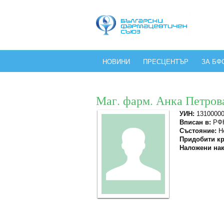
НОВИНИ
ПРЕСЦЕНТЪР
ЗА БФ
Маг. фарм. Анка Петров
УИН:
1310000
Вписан в:
РФК
Състояние:
Не
Придобити кр
Наложени нак