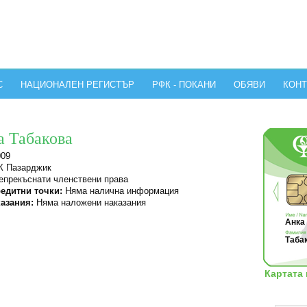
С
НАЦИОНАЛЕН РЕГИСТЪР
РФК - ПОКАНИ
ОБЯВИ
КОНТ
а Табакова
009
 Пазарджик
прекъснати членствени права
едитни точки:
Няма налична информация
азания:
Няма наложени наказания
Анка 
Табак
Картата