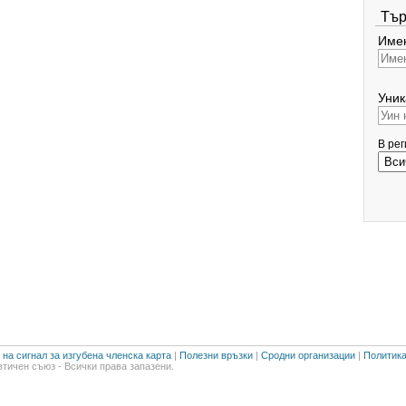
Тър
Имен
Уник
В ре
на сигнал за изгубена членска карта
|
Полезни връзки
|
Сродни организации
|
Политика
тичен съюз - Всички права запазени.