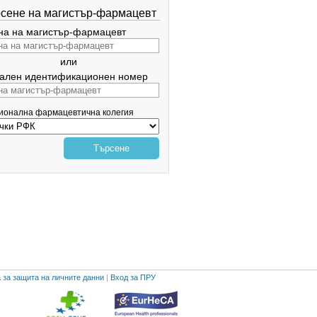
сене на магистър-фармацевт
а на магистър-фармацевт
или
ален идентификационен номер
гионална фармацевтична колегия
Търсене
 за защита на личните данни
|
Вход за ПРУ