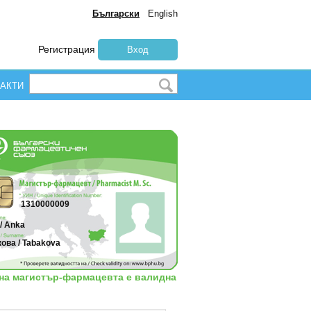
Български
English
Регистрация
Вход
АКТИ
1310000009
/ Anka
ова / Tabakova
 на магистър-фармацевта е валидна