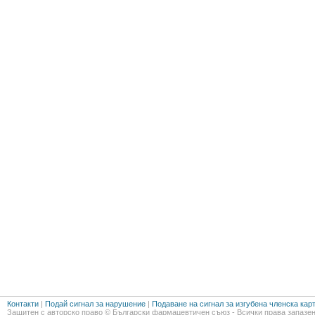
Контакти
|
Подай сигнал за нарушение
|
Подаване на сигнал за изгубена членска кар
Защитен с авторско право © Български фармацевтичен съюз - Всички права запазен