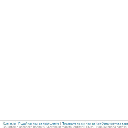
Контакти
|
Подай сигнал за нарушение
|
Подаване на сигнал за изгубена членска кар
Защитен с авторско право © Български фармацевтичен съюз - Всички права запазен