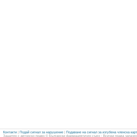
Контакти
|
Подай сигнал за нарушение
|
Подаване на сигнал за изгубена членска кар
Защитен с авторско право © Български фармацевтичен съюз - Всички права запазен