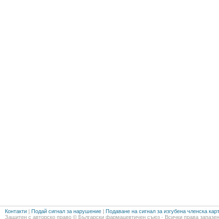
Контакти
|
Подай сигнал за нарушение
|
Подаване на сигнал за изгубена членска кар
Защитен с авторско право © Български фармацевтичен съюз - Всички права запазен