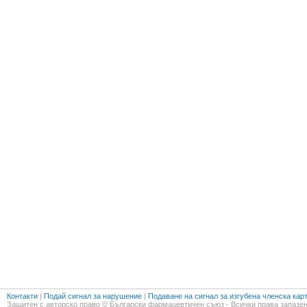
Контакти
|
Подай сигнал за нарушение
|
Подаване на сигнал за изгубена членска кар
Защитен с авторско право © Български фармацевтичен съюз - Всички права запазен