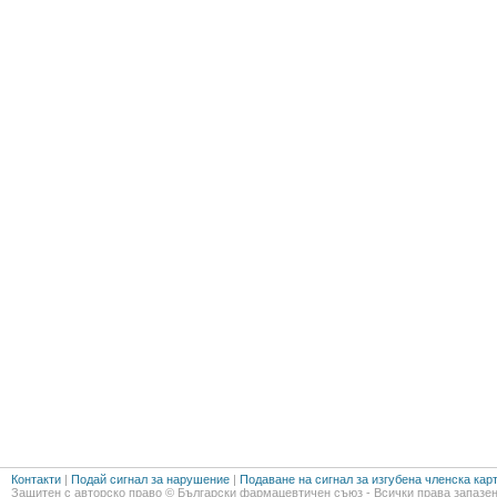
Контакти
|
Подай сигнал за нарушение
|
Подаване на сигнал за изгубена членска кар
Защитен с авторско право © Български фармацевтичен съюз - Всички права запазен