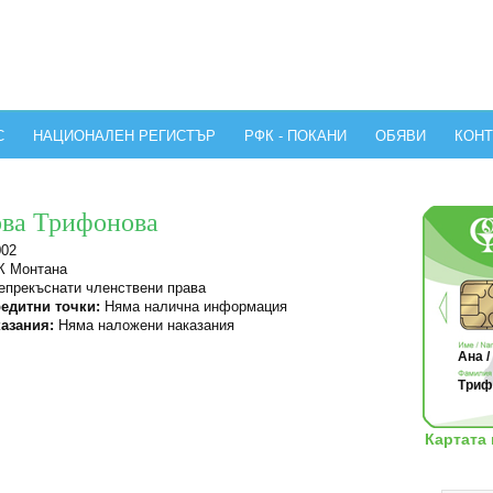
С
НАЦИОНАЛЕН РЕГИСТЪР
РФК - ПОКАНИ
ОБЯВИ
КОНТ
ова Трифонова
002
 Монтана
прекъснати членствени права
едитни точки:
Няма налична информация
азания:
Няма наложени наказания
Ана /
Трифо
Картата