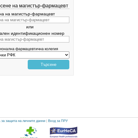
сене на магистър-фармацевт
а на магистър-фармацевт
или
ален идентификационен номер
гионална фармацевтична колегия
Търсене
 за защита на личните данни
|
Вход за ПРУ