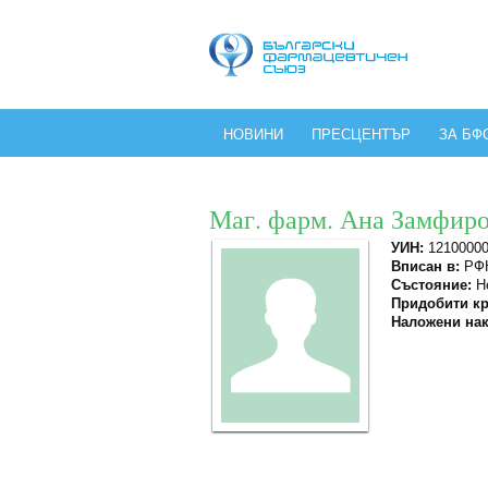
НОВИНИ
ПРЕСЦЕНТЪР
ЗА БФ
Маг. фарм. Ана Замфир
УИН:
1210000
Вписан в:
РФК
Състояние:
Не
Придобити кр
Наложени нак