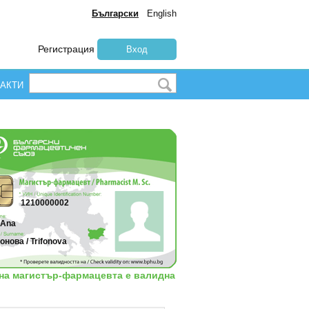
Български
English
Регистрация
Вход
АКТИ
1210000002
 Ana
нова / Trifonova
 на магистър-фармацевта е валидна