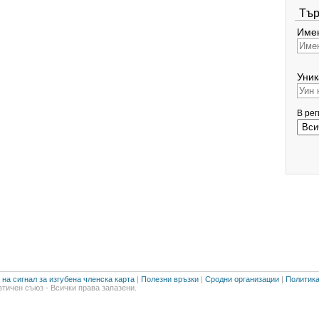
Тър
Имен
Уник
В ре
на сигнал за изгубена членска карта
|
Полезни връзки
|
Сродни организации
|
Политика
тичен съюз - Всички права запазени.