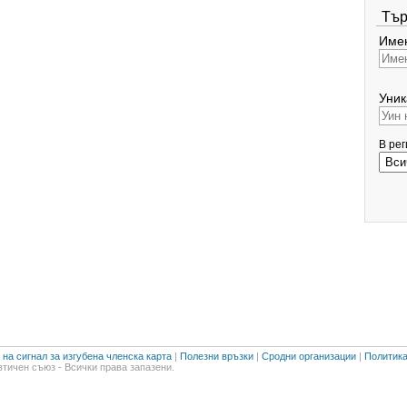
Тър
Имен
Уник
В ре
на сигнал за изгубена членска карта
|
Полезни връзки
|
Сродни организации
|
Политика
тичен съюз - Всички права запазени.