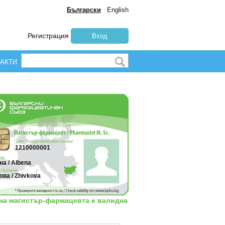
Български
English
Регистрация
Вход
АКТИ
1210000001
а / Albena
ва / Zhivkova
 на магистър-фармацевта е валидна