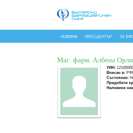
НОВИНИ
ПРЕСЦЕНТЪР
ЗА БФ
Маг. фарм. Албена Орл
УИН:
1210000
Вписан в:
РФК
Състояние:
Не
Придобити кр
Наложени нак