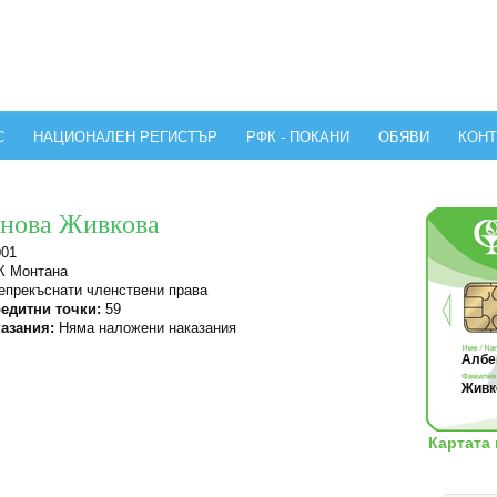
С
НАЦИОНАЛЕН РЕГИСТЪР
РФК - ПОКАНИ
ОБЯВИ
КОНТ
инова Живкова
001
 Монтана
прекъснати членствени права
едитни точки:
59
азания:
Няма наложени наказания
Албен
Живко
Картата