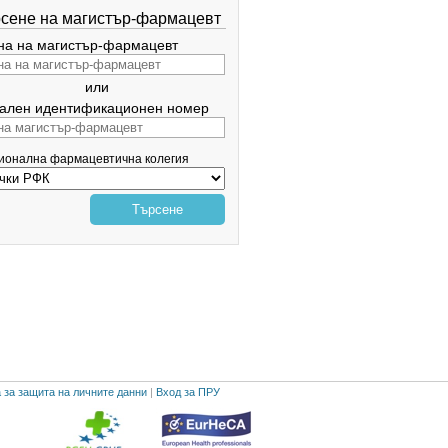
сене на магистър-фармацевт
а на магистър-фармацевт
или
ален идентификационен номер
гионална фармацевтична колегия
Търсене
 за защита на личните данни
|
Вход за ПРУ