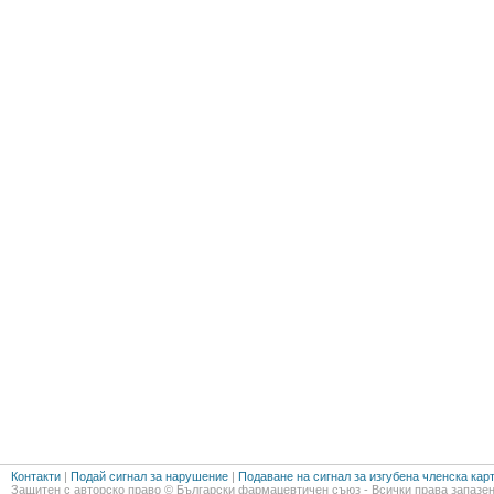
Контакти
|
Подай сигнал за нарушение
|
Подаване на сигнал за изгубена членска кар
Защитен с авторско право © Български фармацевтичен съюз - Всички права запазен