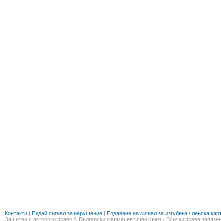
Контакти
|
Подай сигнал за нарушение
|
Подаване на сигнал за изгубена членска кар
Защитен с авторско право © Български фармацевтичен съюз - Всички права запазен