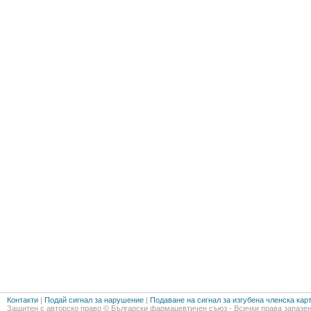
Контакти
|
Подай сигнал за нарушение
|
Подаване на сигнал за изгубена членска кар
Защитен с авторско право © Български фармацевтичен съюз - Всички права запазен