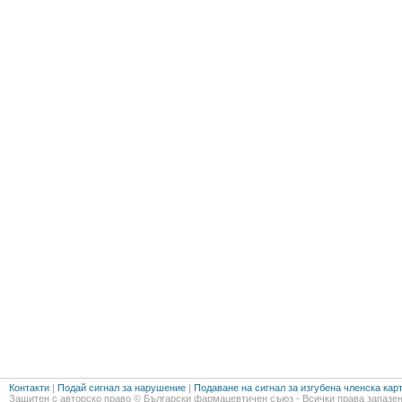
Контакти
|
Подай сигнал за нарушение
|
Подаване на сигнал за изгубена членска кар
Защитен с авторско право © Български фармацевтичен съюз - Всички права запазен