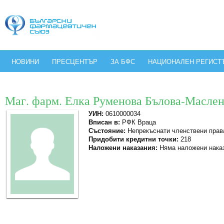
НОВИНИ
ПРЕСЦЕНТЪР
ЗА БФС
НАЦИОНАЛЕН РЕГИСТ
Маг. фарм. Елка Руменова Бълова-Масле
УИН:
0610000034
Вписан в:
РФК Враца
Състояние:
Непрекъснати членствени прав
Придобити кредитни точки:
218
Наложени наказания:
Няма наложени нака