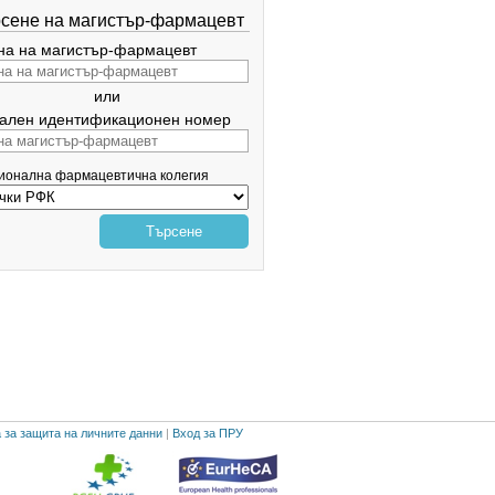
сене на магистър-фармацевт
а на магистър-фармацевт
или
ален идентификационен номер
гионална фармацевтична колегия
Търсене
 за защита на личните данни
|
Вход за ПРУ