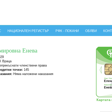
С
НАЦИОНАЛЕН РЕГИСТЪР
РФК - ПОКАНИ
ОБЯВИ
КОНТ
мировна Енева
029
 Враца
прекъснати членствени права
едитни точки:
145
азания:
Няма наложени наказания
Елена
Енева
Картата