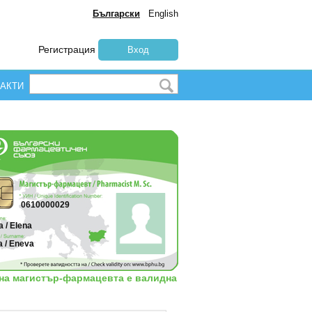
Български
English
Регистрация
Вход
АКТИ
0610000029
 / Elena
 / Eneva
 на магистър-фармацевта е валидна