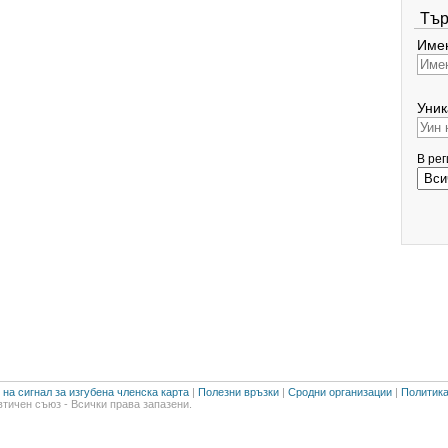
Тър
Имен
Уник
В ре
на сигнал за изгубена членска карта
|
Полезни връзки
|
Сродни организации
|
Политика
тичен съюз - Всички права запазени.