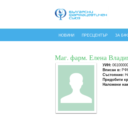
НОВИНИ
ПРЕСЦЕНТЪР
ЗА БФ
Маг. фарм. Елена Влади
УИН:
0610000
Вписан в:
РФК
Състояние:
Не
Придобити кр
Наложени нак